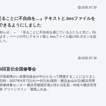
2026.07.30
見ることに不自由を…』テキストと.besファイルを
Lできるようにしました
知らせ」→「『見ることに不自由を感じている人たちと共に』DL
ます」ページの中にテキスト版と.besファイル版のDLボタンを設
した。
2026.07.30
69回盲伝全国修養会
川視覚障がい友愛信徒会が中心となって開催することになりまし
日時：2027年9月7日(火)〜8日(水)場所：横浜あゆみ荘(横浜市障
研修保養センター 横浜市都筑区葛が谷2-3)定員：49名※横浜市営
鉄 グリーンライン「都筑ふれあ...