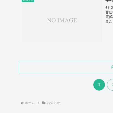
6月
盲信
電(
また
1
ホーム
お知らせ