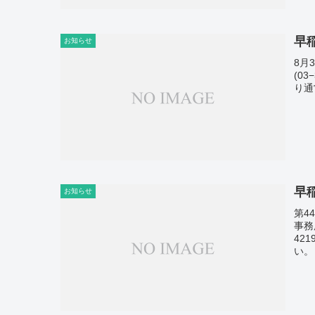
早
お知らせ
8月
(0
り通
早
お知らせ
第4
事務
42
い。