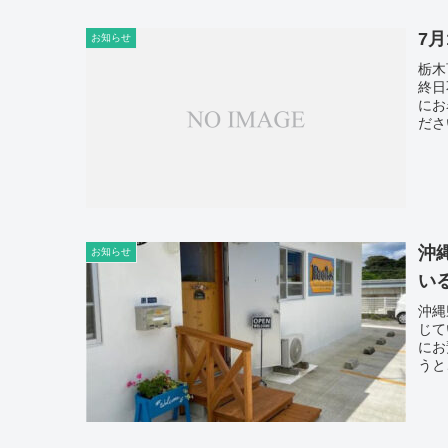
7
お知らせ
栃木
終日
にお
ださ
沖
お知らせ
い
沖縄
じて
にお
うと