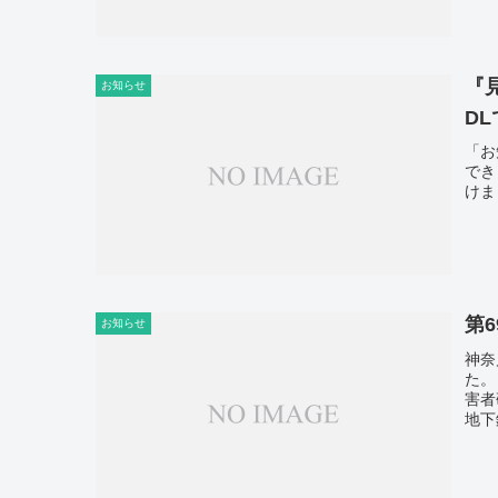
『
お知らせ
D
「お
でき
けま
第
お知らせ
神奈
た。
害者
地下