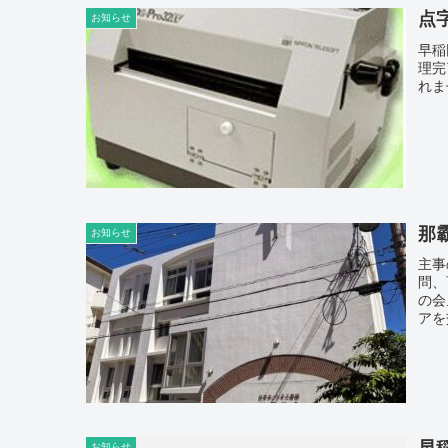
点
お知らせ
早稲
理完
れま
那
お知らせ
主事
問、
の会
アを
早
お知らせ