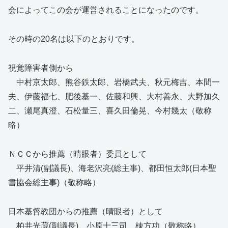
会によってこの会が運営されることになったのです。
その時の20名は以下のとおりです。
視覚障害者側から
中村京太郎、熊谷鉄太郎、岩橋武夫、秋元梅吉、本間一
夫、伊藤福七、肥後基一、佐藤和興、大村善永、大野加久
二、瀬尾真澄、石松量三、喜久田倫晃、今村幾太（敬称
略）
ＮＣＣから推薦（晴眼者）委員として
平井清(副議長)、海老沢亮(総主事)、都田恒太郎(日本聖
書協会総主事)（敬称略）
日本基督教団からの推薦（晴眼者）として
柏井光蔵(副議長)、小原十三司、棟方功（敬称略）