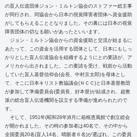
の盲人伝道団体ジョン・ミルトン協会のストファー総主事
が同行され、同協会から日本の視覚障害者団体へ資金援助
がしてもらえることとなりました。その裏には日本の視覚
障害団体の切なる願いがあったといいます。
ジョン・ミルトン協会からの資金援助と交流が始まるに
あたって、この資金を活用する団体として、日本にもしっ
かりとした盲人伝道協会を組織するようにとの要請が、ア
メリカから出されました。この要請を受け、戦前から活動
していた盲人基督信仰会(会長、中村京太郎)を母体とし
て、そこに日本キリスト教協議会(ＮＣＣ)と日本基督教団
が参加して準備委員会(委員長、好本督)が結成され、超教
派の総合盲人伝道機関を設立する準備が進められたので
す。
そして、1951年(昭和26年)8月に箱根恵風館で創立総会
が開かれました。その時の参加者は40名で、その中から
全国委員20名(盲人14名、晴眼者６名)が選ばれ、この委員