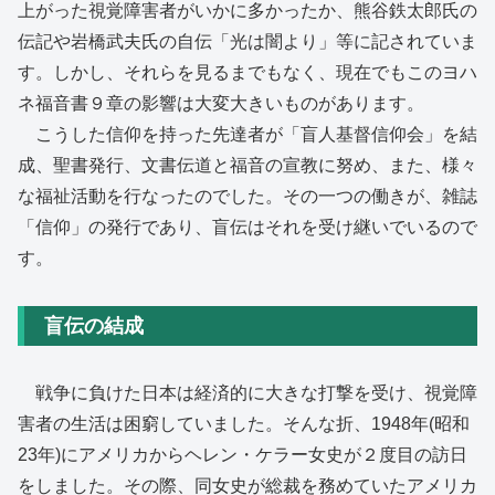
上がった視覚障害者がいかに多かったか、熊谷鉄太郎氏の
伝記や岩橋武夫氏の自伝「光は闇より」等に記されていま
す。しかし、それらを見るまでもなく、現在でもこのヨハ
ネ福音書９章の影響は大変大きいものがあります。
こうした信仰を持った先達者が「盲人基督信仰会」を結
成、聖書発行、文書伝道と福音の宣教に努め、また、様々
な福祉活動を行なったのでした。その一つの働きが、雑誌
「信仰」の発行であり、盲伝はそれを受け継いでいるので
す。
盲伝の結成
戦争に負けた日本は経済的に大きな打撃を受け、視覚障
害者の生活は困窮していました。そんな折、1948年(昭和
23年)にアメリカからヘレン・ケラー女史が２度目の訪日
をしました。その際、同女史が総裁を務めていたアメリカ