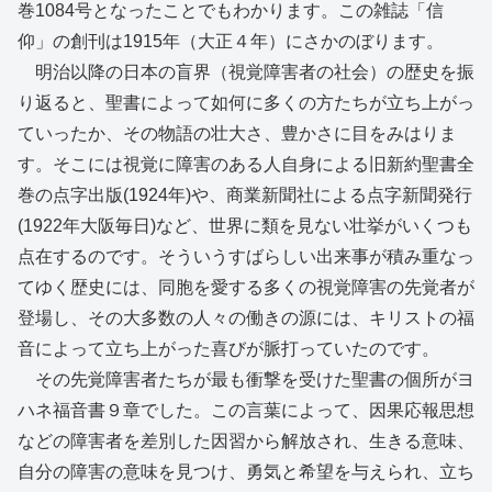
巻1084号となったことでもわかります。この雑誌「信
仰」の創刊は1915年（大正４年）にさかのぼります。
明治以降の日本の盲界（視覚障害者の社会）の歴史を振
り返ると、聖書によって如何に多くの方たちが立ち上がっ
ていったか、その物語の壮大さ、豊かさに目をみはりま
す。そこには視覚に障害のある人自身による旧新約聖書全
巻の点字出版(1924年)や、商業新聞社による点字新聞発行
(1922年大阪毎日)など、世界に類を見ない壮挙がいくつも
点在するのです。そういうすばらしい出来事が積み重なっ
てゆく歴史には、同胞を愛する多くの視覚障害の先覚者が
登場し、その大多数の人々の働きの源には、キリストの福
音によって立ち上がった喜びが脈打っていたのです。
その先覚障害者たちが最も衝撃を受けた聖書の個所がヨ
ハネ福音書９章でした。この言葉によって、因果応報思想
などの障害者を差別した因習から解放され、生きる意味、
自分の障害の意味を見つけ、勇気と希望を与えられ、立ち