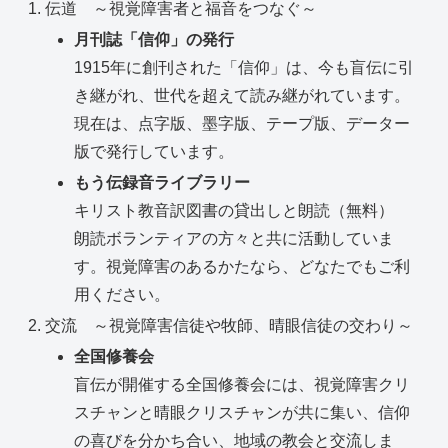
伝道 ～視覚障害者と福音をつなぐ～
月刊誌「信仰」の発行
1915年に創刊された「信仰」は、今も盲伝に引
き継がれ、世代を超えて読み継がれています。
現在は、点字版、墨字版、テープ版、データー
版で発行しています。
もう伝録音ライブラリー
キリスト教音訳図書の貸出しと朗読（無料）
朗読ボランティアの方々と共に活動していま
す。視覚障害のあるかたなら、どなたでもご利
用ください。
交流 ～視覚障害信徒や牧師、晴眼信徒の交わり～
全国修養会
盲伝が開催する全国修養会には、視覚障害クリ
スチャンと晴眼クリスチャンが共に集い、信仰
の喜びを分かち合い、地域の教会と交流しま