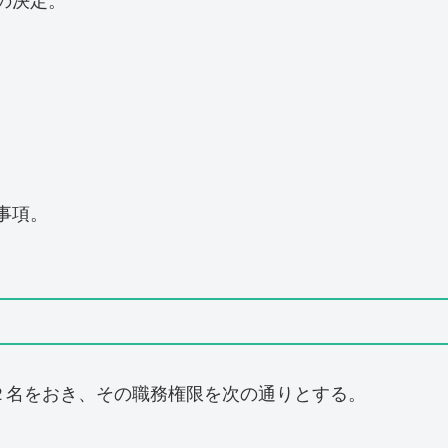
の決定。
。
事項。
２名をおき、その職務権限を次の通りとする。