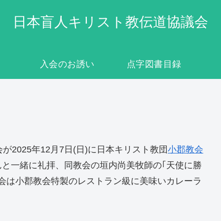
日本盲人キリスト教伝道協議会
入会のお誘い
点字図書目録
025年12月7日(日)に日本キリスト教団
小郡教会
と一緒に礼拝、同教会の垣内尚美牧師の｢天使に勝
会は小郡教会特製のレストラン級に美味いカレーラ