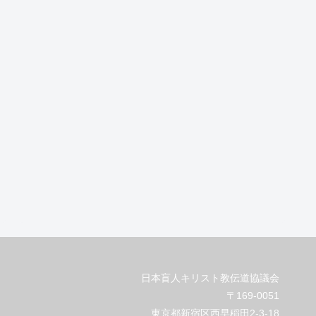
日本盲人キリスト教伝道協議会
〒169-0051
東京都新宿区西早稲田2-3-18