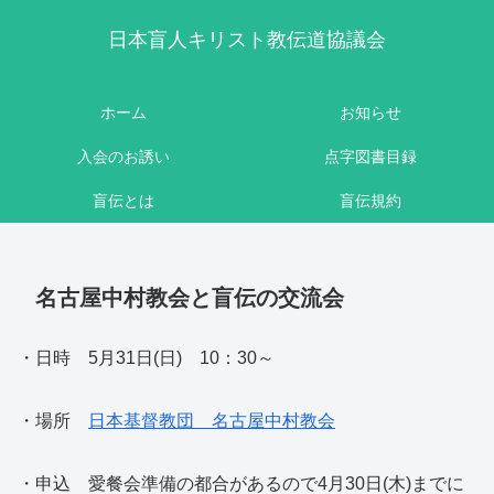
日本盲人キリスト教伝道協議会
ホーム
お知らせ
入会のお誘い
点字図書目録
盲伝とは
盲伝規約
名古屋中村教会と盲伝の交流会
・日時 5月31日(日) 10：30～
・場所
日本基督教団 名古屋中村教会
・申込 愛餐会準備の都合があるので4月30日(木)までに